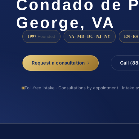
Condado de P
George, VA
1997
VA · MD · DC · NJ · NY
EN · ES
Founded
Request a consultation
Call (8
Toll-free intake · Consultations by appointment · Intake a