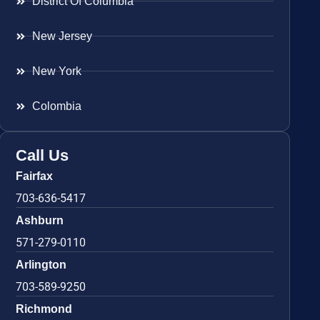
District Of Columbia
New Jersey
New York
Colombia
Call Us
Fairfax
703-636-5417
Ashburn
571-279-0110
Arlington
703-589-9250
Richmond