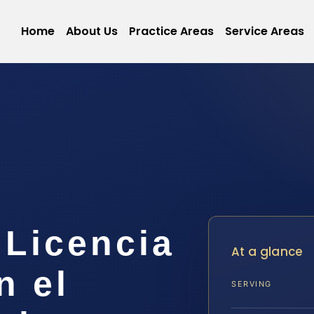
Home
About Us
Practice Areas
Service Areas
a
 Licencia
At a glance
n el
SERVING