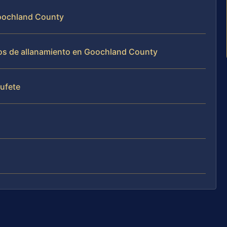
Goochland County
sos de allanamiento en Goochland County
bufete