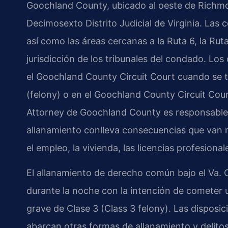
Goochland County, ubicado al oeste de Richmon
Decimosexto Distrito Judicial de Virginia. Las
así como las áreas cercanas a la Ruta 6, la Rut
jurisdicción de los tribunales del condado. Lo
el Goochland County Circuit Court cuando se tr
(felony) o en el Goochland County Circuit Cou
Attorney de Goochland County es responsable 
allanamiento conlleva consecuencias que van m
el empleo, la vivienda, las licencias profesional
El allanamiento de derecho común bajo el Va. C
durante la noche con la intención de cometer u
grave de Clase 3 (Class 3 felony). Las disposic
abarcan otras formas de allanamiento y delitos 