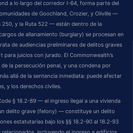
d a lo largo del corredor I-64, forma parte del
 comunidades de Goochland, Crozier, y Oilville —
a 250, y la Ruta 522 — están dentro de la
s cargos de allanamiento (burglary) se procesan en
ata de audiencias preliminares de delitos graves
rt para juicios con jurado. El Commonwealth’s
de la persecución penal, y una condena por
ás allá de la sentencia inmediata: puede afectar
es, y los derechos civiles.
ode § 18.2-89 — el ingreso ilegal a una vivienda
n delito grave (felony) — constituye un delito
iones estatutarias bajo los §§ 18.2-90 al 18.2-93
relacionados, incluyendo el ingreso a edificios