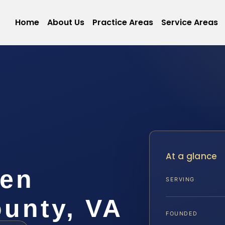
Home
About Us
Practice Areas
Service Areas
At a glance
 en
SERVING
unty, VA
FOUNDED