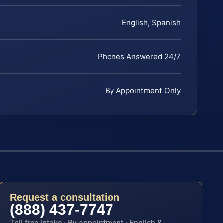
English, Spanish
Phones Answered 24/7
By Appointment Only
Request a consultation
(888) 437-7747
Toll-free intake · By appointment · English &