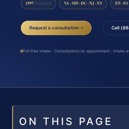
1997
VA · MD · DC · NJ · NY
EN · ES
Founded
Request a consultation
Call (8
Toll-free intake · Consultations by appointment · Intake a
ON THIS PAGE