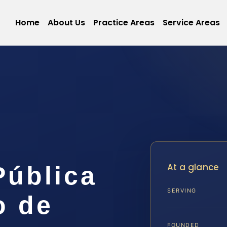
Home
About Us
Practice Areas
Service Areas
At a glance
Pública
SERVING
o de
FOUNDED