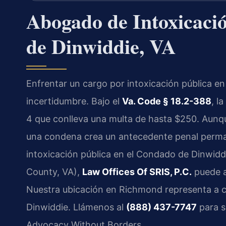
Abogado de Intoxicaci
de Dinwiddie, VA
Enfrentar un cargo por intoxicación pública e
incertidumbre. Bajo el
Va. Code § 18.2-388
, l
4 que conlleva una multa de hasta $250. Aunq
una condena crea un antecedente penal perma
intoxicación pública en el Condado de Dinwiddi
County, VA),
Law Offices Of SRIS, P.C.
puede a
Nuestra ubicación en Richmond representa a cl
Dinwiddie. Llámenos al
(888) 437-7747
para s
Advocacy Without Borders.