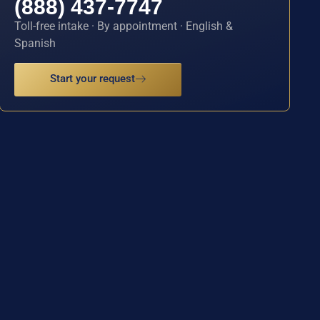
(888) 437-7747
Toll-free intake · By appointment · English &
Spanish
Start your request