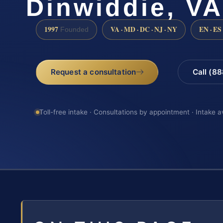
Dinwiddie, VA
1997
VA · MD · DC · NJ · NY
EN · ES
Founded
Request a consultation
Call (8
Toll-free intake · Consultations by appointment · Intake a