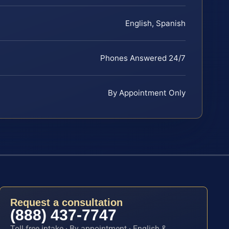
English, Spanish
Phones Answered 24/7
By Appointment Only
Request a consultation
(888) 437-7747
Toll-free intake · By appointment · English &