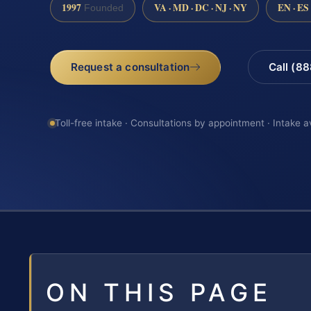
1997
VA · MD · DC · NJ · NY
EN · ES
Founded
Request a consultation
Call (8
Toll-free intake · Consultations by appointment · Intake a
ON THIS PAGE