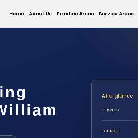
Home
About Us
Practice Areas
Service Areas
ing
At a glance
William
SERVING
FOUNDED