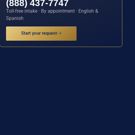
(888) 437-7747
Toll-free intake · By appointment · English &
Spanish
Start your request