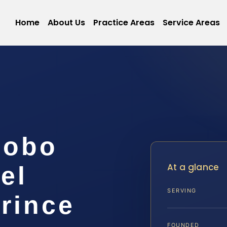
Home
About Us
Practice Areas
Service Areas
Robo
At a glance
el
SERVING
rince
FOUNDED