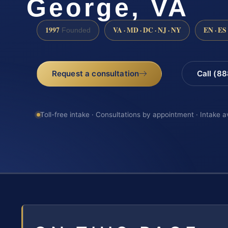
George, VA
1997
VA · MD · DC · NJ · NY
EN · ES
Founded
Request a consultation
Call (8
Toll-free intake · Consultations by appointment · Intake a