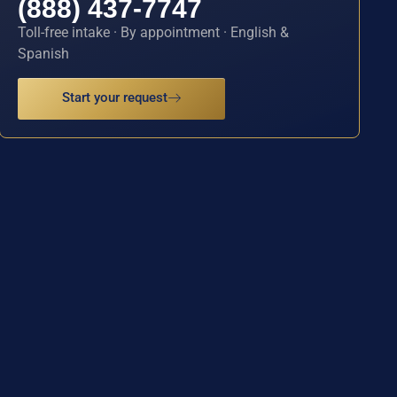
(888) 437-7747
Toll-free intake · By appointment · English &
Spanish
Start your request