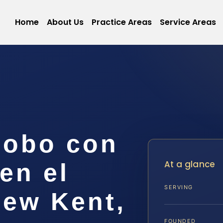
Home
About Us
Practice Areas
Service Areas
Robo con
At a glance
en el
SERVING
ew Kent,
FOUNDED