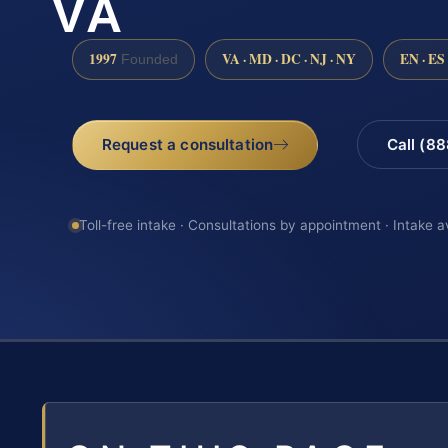
VA
1997
VA · MD · DC · NJ · NY
EN · ES
Founded
Request a consultation
Call (8
Toll-free intake · Consultations by appointment · Intake a