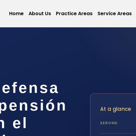
Home
About Us
Practice Areas
Service Areas
efensa
spensión
At a glance
n el
SERVING