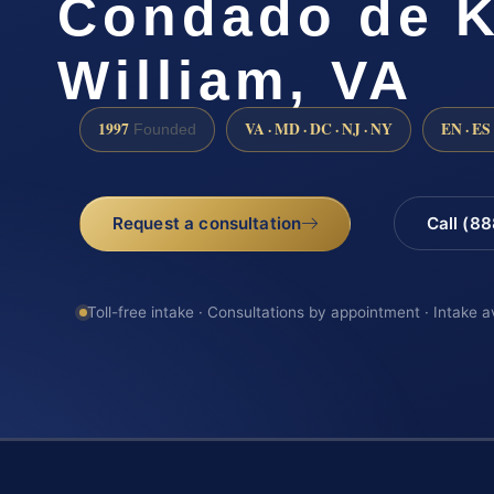
Condado de K
William, VA
1997
VA · MD · DC · NJ · NY
EN · ES
Founded
Request a consultation
Call (8
Toll-free intake · Consultations by appointment · Intake a