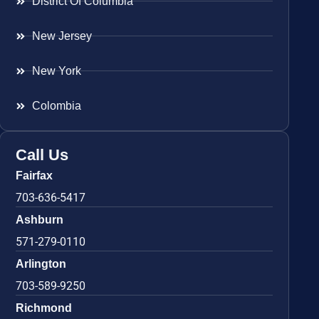
District Of Columbia
New Jersey
New York
Colombia
Call Us
Fairfax
703-636-5417
Ashburn
571-279-0110
Arlington
703-589-9250
Richmond